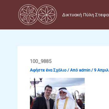
Μετάβαση
στο
Δικτυακή Πύλη Στεφα
περιεχόμενο
100_9885
Αφήστε ένα Σχόλιο
/ Από
admin
/
9 Απριλ