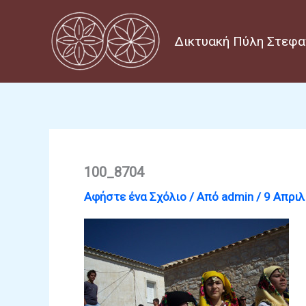
Μετάβαση
στο
Δικτυακή Πύλη Στεφα
περιεχόμενο
100_8704
Αφήστε ένα Σχόλιο
/ Από
admin
/
9 Απριλ