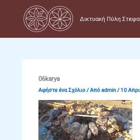
Μετάβαση
στο
Δικτυακή Πύλη Στεφα
περιεχόμενο
06karya
Αφήστε ένα Σχόλιο
/ Από
admin
/
10 Απρι