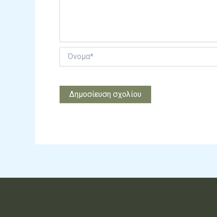
Όνομα*