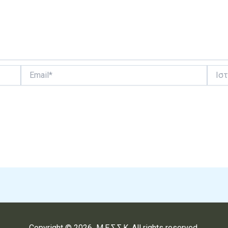
Email*
Ιστότ
Copyright © 2026 Μ.Ε.Σ.Σ.Κ. All rights reserved.