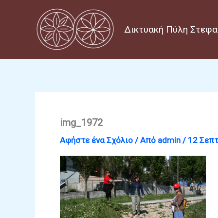
Μετάβαση
στο
Δικτυακή Πύλη Στεφα
περιεχόμενο
img_1972
Αφήστε ένα Σχόλιο
/ Από
admin
/
12 Σεπ