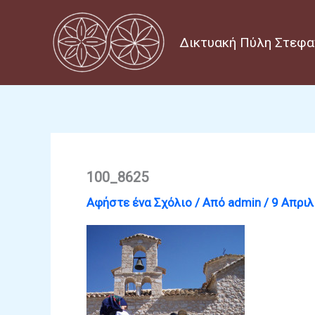
Μετάβαση
στο
Δικτυακή Πύλη Στεφα
περιεχόμενο
100_8625
Αφήστε ένα Σχόλιο
/ Από
admin
/
9 Απριλ