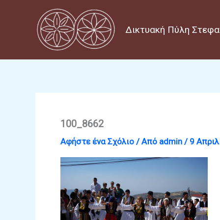
Μετάβαση
στο
Δικτυακή Πύλη Στεφα
περιεχόμενο
100_8662
Αφήστε ένα Σχόλιο
/ Από
admin
/
9 Απριλ