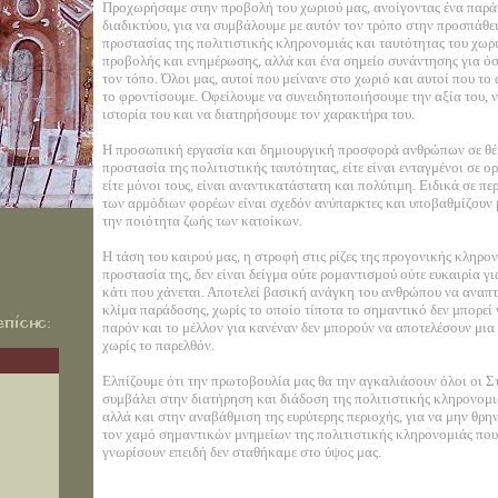
Προχωρήσαμε στην προβολή του χωριού μας, ανοίγοντας ένα παρά
διαδικτύου, για να συμβάλουμε με αυτόν τον τρόπο στην προσπάθει
προστασίας της πολιτιστικής κληρονομιάς και ταυτότητας του χωρ
προβολής και ενημέρωσης, αλλά και ένα σημείο συνάντησης για ό
τον τόπο. Όλοι μας, αυτοί που μείνανε στο χωριό και αυτοί που τ
το φροντίσουμε. Οφείλουμε να συνειδητοποιήσουμε την αξία του, 
ιστορία του και να διατηρήσουμε τον χαρακτήρα του.
Η προσωπική εργασία και δημιουργική προσφορά ανθρώπων σε θέ
προστασία της πολιτιστικής ταυτότητας, είτε είναι ενταγμένοι σε
είτε μόνοι τους, είναι αναντικατάστατη και πολύτιμη. Ειδικά σε πε
των αρμόδιων φορέων είναι σχεδόν ανύπαρκτες και υποβαθμίζουν 
την ποιότητα ζωής των κατοίκων.
Η τάση του καιρού μας, η στροφή στις ρίζες της προγονικής κληρο
προστασία της, δεν είναι δείγμα ούτε ρομαντισμού ούτε ευκαιρία γ
κάτι που χάνεται. Αποτελεί βασική ανάγκη του ανθρώπου να αναπτ
κλίμα παράδοσης, χωρίς το οποίο τίποτα το σημαντικό δεν μπορεί 
παρόν και το μέλλον για κανέναν δεν μπορούν να αποτελέσουν μι
χωρίς το παρελθόν.
Ελπίζουμε ότι την πρωτοβουλία μας θα την αγκαλιάσουν όλοι οι Στ
συμβάλει στην διατήρηση και διάδοση της πολιτιστικής κληρονομι
αλλά και στην αναβάθμιση της ευρύτερης περιοχής, για να μην θρη
τον χαμό σημαντικών μνημείων της πολιτιστικής κληρονομιάς που 
γνωρίσουν επειδή δεν σταθήκαμε στο ύψος μας.