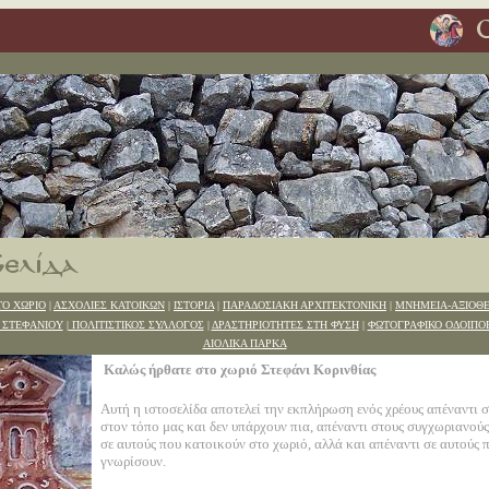
ΤΟ ΧΩΡΙΟ
|
ΑΣΧΟΛΙΕΣ ΚΑΤΟΙΚΩΝ
|
ΙΣΤΟΡΙΑ
|
ΠΑΡΑΔΟΣΙΑΚΗ ΑΡΧΙΤΕΚΤΟΝΙΚΗ
|
ΜΝΗΜΕΙΑ-ΑΞΙΟΘΕ
 ΣΤΕΦΑΝΙΟΥ
|
ΠΟΛΙΤΙΣΤΙΚΟΣ ΣΥΛΛΟΓΟΣ
|
ΔΡΑΣΤΗΡΙΟΤΗΤΕΣ ΣΤΗ ΦΥΣΗ
|
ΦΩΤΟΓΡΑΦΙΚΟ ΟΔΟΙΠΟ
ΑΙΟΛΙΚΑ ΠΑΡΚΑ
Καλώς ήρθατε στο χωριό Στεφάνι Κορινθίας
Αυτή η ιστοσελίδα αποτελεί την εκπλήρωση ενός χρέους απέναντι σ
στον τόπο μας και δεν υπάρχουν πια, απέναντι στους συγχωριανούς
σε αυτούς που κατοικούν στο χωριό, αλλά και απέναντι σε αυτούς 
γνωρίσουν.