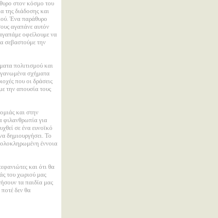
θυρο στον κόσμο του
α της διάδοσης και
ιού. Ένα παράθυρο
σους αγαπάνε αυτόν
ο αγαπάμε οφείλουμε να
να σεβαστούμε την
ματα πολιτισμού και
 οργανωμένα σχήματα
ριοχές που οι δράσεις
με την απουσία τους
νομιάς και στην
ια φιλανθρωπία για
υχθεί σε ένα ευνοϊκό
να δημιουργήσει. Το
α ολοκληρωμένη έννοια
εφανιώτες και ότι θα
άς του χωριού μας
νήσουν τα παιδία μας
ποτέ δεν θα