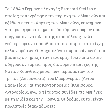
Το 1884 ο Γερμανός λοχαγός Bernhard Steffen ο
οποίος τοπογράφησε την περιοχή των Μυκηνών και
εξέδωσε τους «Χάρτες των Μυκηνών», επισήμανε
για πρώτη φορά τμήματα δύο κύριων δρόμων που
οδηγούσαν ανατολικά της ακροπόλεως, ενώ η
νεότερη έρευνα πρόσθεσε αποσπασματικά τα ίχνη
άλλων δρόμων. Οι Αρχαιολόγοι συμπεραίνουν ότι οι
βασικές αρτηρίες ήταν τέσσερις. Τρεις από αυτές
οδηγούσαν Βόρεια, προς διάφορες περιοχές της
Νότιας Κορινθίας μέσω των περασμάτων του
Τρητού (Δερβενάκια), του Μαυρονερίου (Αγίου
Βασιλείου) και της Κοντοπορείας (Κλεισούρα
Αγιονορίου), ενώ ο τέταρτος συνέδεε τις Mυκήνες
με τη Mιδέα και την Tίρυνθα. Οι δρόμοι αυτοί είχαν
πολλαπλές διακλαδώσεις.